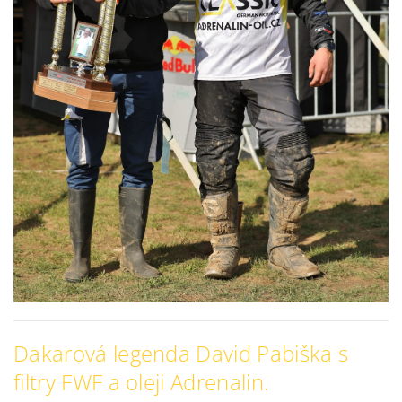
Dakarová legenda David Pabiška s
filtry FWF a oleji Adrenalin.