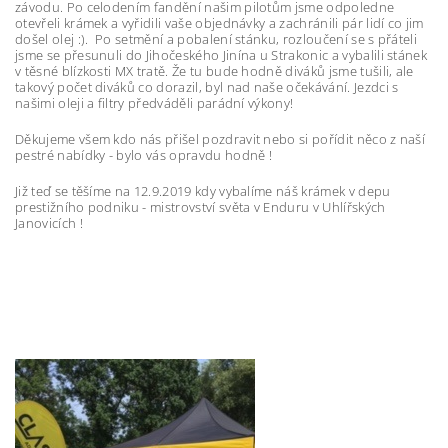
závodu. Po celodením fandění našim pilotům jsme odpoledne
otevřeli krámek a vyřidili vaše objednávky a zachránili pár lidí co jim
došel olej :). Po setmění a pobalení stánku, rozloučení se s přáteli
jsme se přesunuli do Jihočeského Jinína u Strakonic a vybalili stánek
v těsné blízkosti MX tratě. Že tu bude hodně diváků jsme tušili, ale
takový počet diváků co dorazil, byl nad naše očekávání. Jezdci s
našimi oleji a filtry předváděli parádní výkony!
Děkujeme všem kdo nás přišel pozdravit nebo si pořídit něco z naší
pestré nabídky - bylo vás opravdu hodně !
Již teď se těšíme na 12.9.2019 kdy vybalíme náš krámek v depu
prestižního podniku - mistrovství světa v Enduru v Uhlířských
Janovicích !