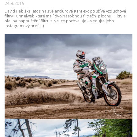
24.9.2019
David Pabiška letos na své endurové KTM exc používá vzduchové
filtry Funnelweb které mají dvojnásobnou filtrační plochu. Filtry a
olej na napouštění filtru si velice pochvaluje - sledujte jeho
instagramový profil :)