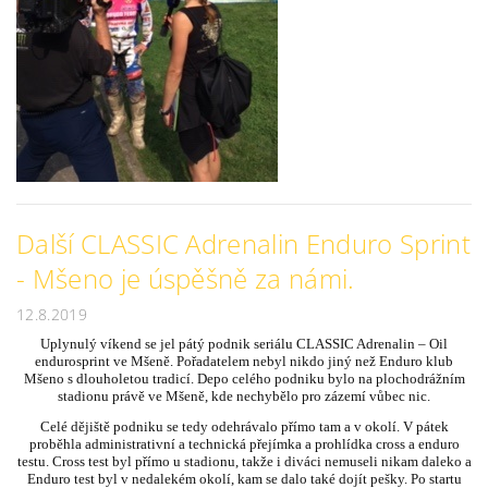
Další CLASSIC Adrenalin Enduro Sprint
- Mšeno je úspěšně za námi.
12.8.2019
Uplynulý víkend se jel pátý podnik seriálu CLASSIC Adrenalin – Oil
endurosprint ve Mšeně. Pořadatelem nebyl nikdo jiný než Enduro klub
Mšeno s dlouholetou tradicí. Depo celého podniku bylo na plochodrážním
stadionu právě ve Mšeně, kde nechybělo pro zázemí vůbec nic.
Celé dějiště podniku se tedy odehrávalo přímo tam a v okolí. V pátek
proběhla administrativní a technická přejímka a prohlídka cross a enduro
testu. Cross test byl přímo u stadionu, takže i diváci nemuseli nikam daleko a
Enduro test byl v nedalekém okolí, kam se dalo také dojít pešky. Po startu