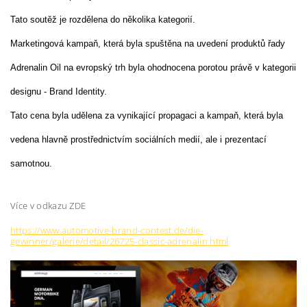
Tato soutěž je rozdělena do několika kategorií.
Marketingová kampaň, která byla spuštěna na uvedení produktů řady
Adrenalin Oil na evropský trh byla ohodnocena porotou právě v kategorii
designu - Brand Identity.
Tato cena byla udělena za vynikající propagaci a kampaň, která byla
vedena hlavně prostřednictvím sociálních medií, ale i prezentací
samotnou.
Více v odkazu ZDE
https://www.automotive-brand-contest.de/die-
gewinner/galerie/detail/26725-classic-adrenalin.html