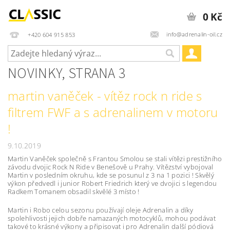
0 Kč
info@adrenalin-oil.cz
+420 604 915 853
NOVINKY
, STRANA 3
martin vaněček - vítěz rock n ride s
filtrem FWF a s adrenalinem v motoru
!
9.10.2019
Martin Vaněček společně s Frantou Smolou se stali vítězi prestižního
závodu dvojic Rock N Ride v Benešově u Prahy. Vítězství vybojoval
Martin v posledním okruhu, kde se posunul z 3 na 1 pozici ! Skvělý
výkon předvedl i junior Robert Friedrich který ve dvojici s legendou
Radkem Tomanem obsadil skvělé 3 místo !
Martin i Robo celou sezonu používají oleje Adrenalin a díky
spolehlivosti jejich dobře namazaných motocyklů, mohou podávat
takové to krásné výkony a připisovat i pro Adrenalin další pódiová