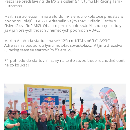
Pascal se představí v třídě MX 3 s číslem 54 v týmu J.H.Racing Tam -
Eurotrans.
Martin se po letošním návratu do mx a enduro kolotoče představí s
podporou olejů CLASSIC Adrenalin v týmu SMS Střední Čechy s
číslem 24 v třídě MX3. Oba tito jezdci spolu sváděli souboje o tituly
již v juniorských třídách v německých podnicích ADAC.
Martin Venhoda startuje na své 125ccm KTM s péčí CLASSIC
Adrenalin s podporou týmu motokrosovaskola.cz. V týmu družstva
Q racing team se startovním číslem 65.
Při pohledu do startovní listiny na tento závod bude rozhodně opět
na co koukat !