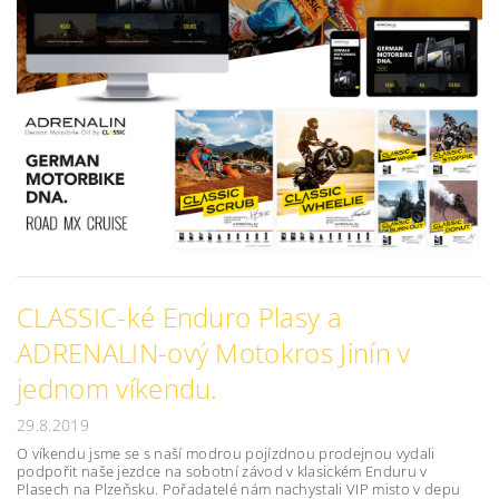
CLASSIC-ké Enduro Plasy a
ADRENALIN-ový Motokros Jinín v
jednom víkendu.
29.8.2019
O víkendu jsme se s naší modrou pojízdnou prodejnou vydali
podpořit naše jezdce na sobotní závod v klasickém Enduru v
Plasech na Plzeňsku. Pořadatelé nám nachystali VIP misto v depu