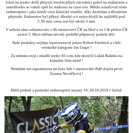
čekal na jezdce delší přejezd, kterým přijeli závodníci právě na endurotest a
zanedlouho se vrátili opět ke stadionu na cross test. Někdo označoval tento
endurosprint i jako kratší verzi klasické soutěže, díky hezkému a dlouhému
přejezdu. Endurotest byl pěkný, dlouhý a ti nejrychlejší ho zajížděli pod
5:30 min, cross test byl okolo 3 min.
V sobotu ráno odstartovalo v 8h mistrovství ČR na 6kol a ve 13h přebor ČR
na kol 5. Mezi oběma závody proběhl přípravný podnik dětí.
Naše produkty nejlépe reprezentoval junior Robert Friedrich a vítěz
vetránské kategorie Jan Unger !
Za zmínku stojí i mladší jezdci 85 ccm, kde skončil Lukáš Balatka na
krásném 3tím místě !
Nesmíme ani zapomenout na ženy kde v mistrovské třídě dojela první
Zuzana Nováčková !
Další podnik a poslední endurosprint sezony 19.-20.10.2019 v Jiníně.