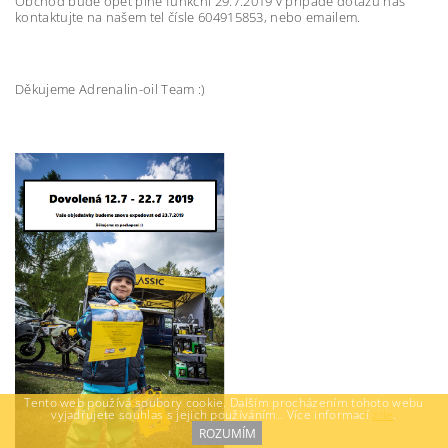
Obchod bude opět plně funkční 29.7.2019 v případě dotazů nás
kontaktujte na našem tel čísle 604915853, nebo emailem.
Děkujeme Adrenalin-oil Team :)
Tento web používá soubory cookie. Dalším procházením tohoto webu
vyjadřujete souhlas s jejich používáním.. Více informací
zde
.
ROZUMÍM