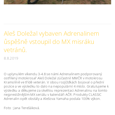
Aleš Doležal vybaven Adrenalinem
ůspěšně vstoupil do MX misráku
vetránů.
8.8.2019
O uplynulém víkendu 3-4.8 se námi Adrenalinem podporovaný
ostřílený motokrosař Aleš Doležal zúčastnil MMČR v motokrosu
Kramolíně ve třídě veterán. V obou rozjížďkách bojoval o přední
pozice a ve výsledku to dalo na nepopulární 4 místo. Gratulujeme k
výsledku a děkujeme za skvělou reprezentaci Adrenalinu na tomto
nejprestižnějším MX seriálu v kalendáři AČR. Produkty CLASSIC
Adrenalin opět obstály a Alešova Yamaha podala 100% výkon.
Foto : Jana Terešáková.