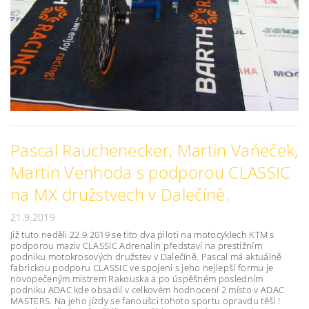
Pascal Rauchenecker, Martin Vaňeček,
Martin Venhoda s podporou CLASSIC
na MX družstvech v Dalečíně.
21.9.2019
Již tuto neděli 22.9.2019 se tito dva piloti na motocyklech KTM s
podporou maziv CLASSIC Adrenalin představí na prestižním
podniku motokrosových družstev v Dalečíně. Pascal má aktuálně
fabrickou podporu CLASSIC ve spojeni s jeho nejlepší formu je
novopečeným mistrem Rakouska a po úspěšném posledním
podniku ADAC kde obsadil v celkovém hodnocení 2 místo v ADAC
MASTERS. Na jeho jízdy se fanoušci tohoto sportu opravdu těší !