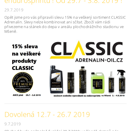
endurosprintu ! Od 29.7 - 3.8. 2019 !
29.7.2019
Opět jsme pro vás připravili slevu 15% na veškerý sortiment CLASSIC
Adrenalin. Slevy nelze kombinovat ani sčítat. Zboží vám rádi
přivezeme na stánek do depa v areálu plochodrážního stadionu ve
Mšeně.
Dovolená 12.7 - 26.7 2019
9.7.2019