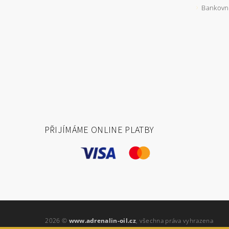
Bankovní
PŘIJÍMÁME ONLINE PLATBY
2026 ©
www.adrenalin-oil.cz
, všechna práva vyhrazena