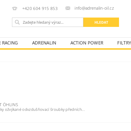
info@adrenalin-oil.cz
+420 604 915 853
R RACING
ADRENALIN
ACTION POWER
FILTR
KONTAKTY
OBCHODNÍ PODMÍNKY
FAKTURAČNÍ ÚD
T ÖHLINS
rky ožvýkané odvzdušňovací šroubky předních...