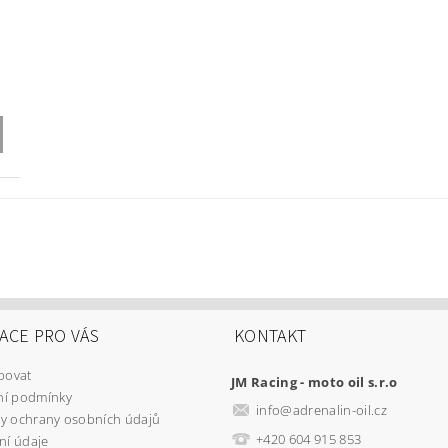
ACE PRO VÁS
KONTAKT
povat
JM Racing - moto oil s.r.o
í podmínky
info
@
adrenalin-oil.cz
y ochrany osobních údajů
+420 604 915 853
ní údaje