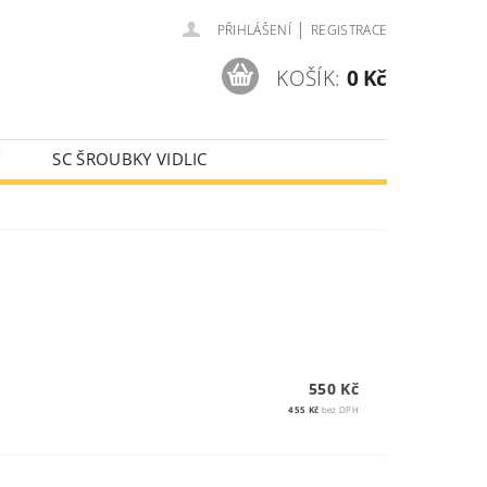
|
PŘIHLÁŠENÍ
REGISTRACE
KOŠÍK:
0 Kč
Y
SC ŠROUBKY VIDLIC
AJE
550 Kč
455 Kč
bez DPH