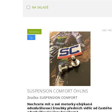
NA SKLADĚ
Kód:
143
Novinka
Tip
SUSPENSION COMFORT ÖHLINS
Značka:
SUSPENSION COMFORT
Nechcete mít u své motorky ožvýkané
odvzdušňovací šroubky předních vidlic od častého