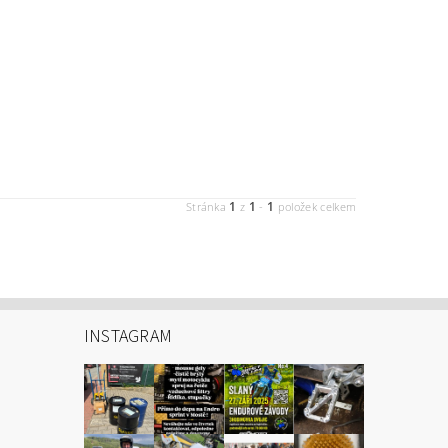
1
1
1
Stránka
z
-
položek celkem
INSTAGRAM