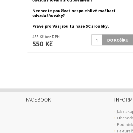
odvzdušňování šroubovákem?
Nechcete používat nespolehlivé mačkací
odvzdušňováky?
Právě pro Vás jsou tu naše SC šroubky.
455 Kč bez DPH
550 Kč
FACEBOOK
INFORM
Jak naku
Obchodn
Podmínk
Fakturač