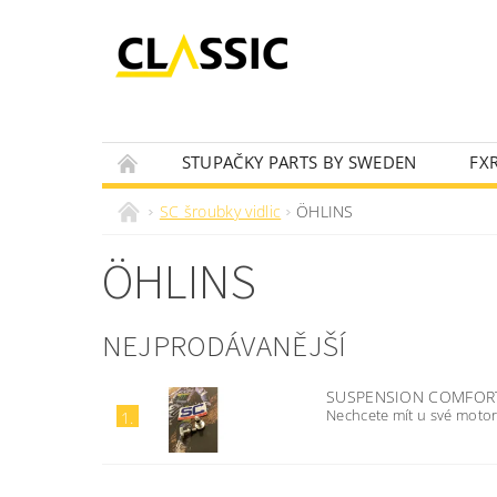
STUPAČKY PARTS BY SWEDEN
FX
OLEJOVÝ VYHLEDÁVAČ
NOVINKY
SC šroubky vidlic
ÖHLINS
ÖHLINS
NEJPRODÁVANĚJŠÍ
SUSPENSION COMFOR
Nechcete mít u své moto
1.