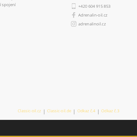
 spojení
+420 604 915 853
Adrenalin-oil.cz
adrenalinoil.cz
Classic-oil.cz
|
Classic-oil.de
|
Odkaz č.4
|
Odkaz č.3