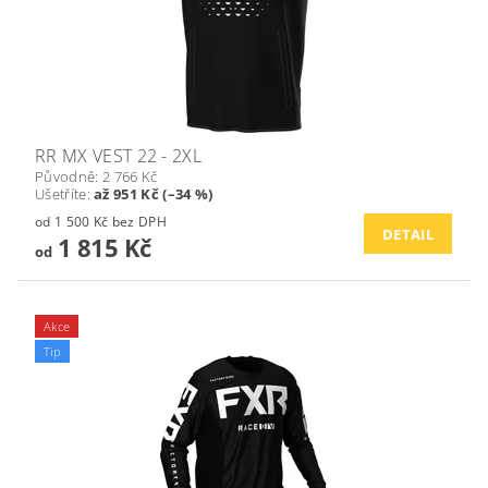
RR MX VEST 22 - 2XL
Původně:
2 766 Kč
Ušetříte
:
až 951 Kč (–34 %)
od 1 500 Kč bez DPH
DETAIL
1 815 Kč
od
Akce
Tip