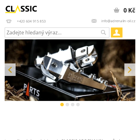
0 Kč
info@adrenalin-oil.cz
+420 604 915 853