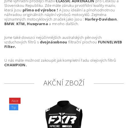
Jsme výhradní prodejci maziv
CLASSIC ADRENALIN
pro Českou a
Slovenskou Republiku. Zde máte záruku prvotřídní kvality maziv,
která jsou
přímo od výrobce !
A jsou ideální a plnohodnotnou
náhradou originálních náplní výrobců motocyklů. Zejména
významných motocyklových značek jako jsou :
Harley-Davidson
,
BMW
,
KTM,
Husqvarna
a mnoho dalších.
Jsme také dovozci nejúčinnějších australských pěnových
vzduchových filtrů s
dvojnásobnou
filtrační plochou
FUNNELWEB
Filter
.
U nás máte možnost zakoupit jak kompletní řadu olejových filtrů
CHAMPION.
AKČNÍ ZBOŽÍ
Akce
Tip