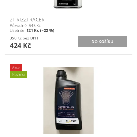
2T RIZZI RACER
Původně:
545 Kč
Ušetříte
:
121 Kč (–22 %)
350 Kč bez DPH
424 Kč
Akce
Novinka