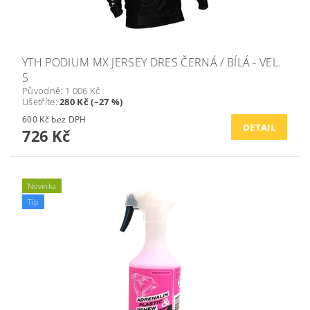
YTH PODIUM MX JERSEY DRES ČERNÁ / BÍLÁ - VEL.
S
Původně:
1 006 Kč
Ušetříte
:
280 Kč (–27 %)
600 Kč bez DPH
DETAIL
726 Kč
Novinka
Tip