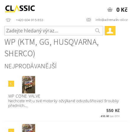
0 Kč
info@adrenalin-oil.cz
+420 604 915 853
WP (KTM, GG, HUSQVARNA,
SHERCO)
NEJPRODÁVANĚJŠÍ
1.
WP CONE VALVE
Nechcete mít u své motorky ožvýkané odvzdušňovací šroubky
předních...
550 Kč
455 Kč
bez DPH