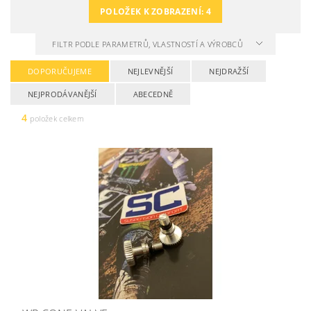
POLOŽEK K ZOBRAZENÍ:
4
FILTR PODLE PARAMETRŮ, VLASTNOSTÍ A VÝROBCŮ
DOPORUČUJEME
NEJLEVNĚJŠÍ
NEJDRAŽŠÍ
NEJPRODÁVANĚJŠÍ
ABECEDNĚ
4
položek celkem