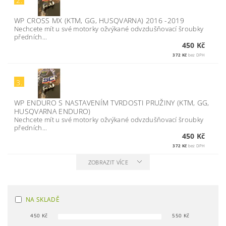
2.
WP CROSS MX (KTM, GG, HUSQVARNA) 2016 -2019
Nechcete mít u své motorky ožvýkané odvzdušňovací šroubky
předních...
450 Kč
372 Kč
bez DPH
3.
WP ENDURO S NASTAVENÍM TVRDOSTI PRUŽINY (KTM, GG,
HUSQVARNA ENDURO)
Nechcete mít u své motorky ožvýkané odvzdušňovací šroubky
předních...
450 Kč
372 Kč
bez DPH
ZOBRAZIT VÍCE
NA SKLADĚ
450
Kč
550
Kč