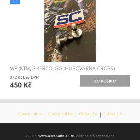
Tip
WP (KTM, SHERCO, GG, HUSQVARNA CROSS)
372 Kč bez DPH
450 Kč
Classic-oil.cz
|
Classic-oil.de
|
Odkaz č.4
|
Odkaz č.3
2026 ©
www.adrenalin-oil.cz
, všechna práva vyhrazena