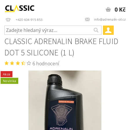
0 Kč
info@adrenalin-oil.cz
+420 604 915 853
CLASSIC ADRENALIN BRAKE FLUID
DOT 5 SILICONE (1 L)
6 hodnocení
Akce
Novinka