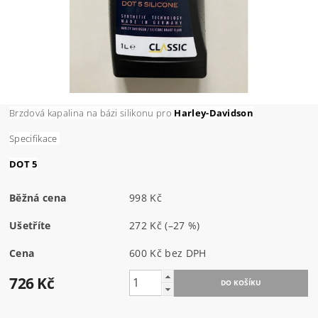
Brzdová kapalina na bázi silikonu pro
Harley-Davidson
Specifikace
DOT 5
Běžná cena
998 Kč
Ušetříte
272 Kč
(–27 %)
Cena
600 Kč bez DPH
726 Kč