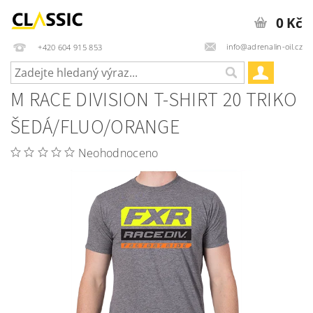
0 Kč
info@adrenalin-oil.cz
+420 604 915 853
M RACE DIVISION T-SHIRT 20 TRIKO
ŠEDÁ/FLUO/ORANGE
Neohodnoceno