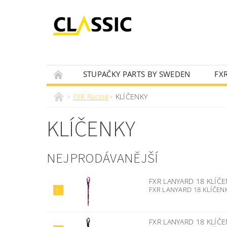
STUPAČKY PARTS BY SWEDEN
FX
OLEJOVÝ VYHLEDÁVAČ
NOVINKY
FXR Racing
KLÍČENKY
KLÍČENKY
NEJPRODÁVANĚJŠÍ
FXR LANYARD 18 KLÍČ
FXR LANYARD 18 KLÍČEN
1.
FXR LANYARD 18 KLÍČ