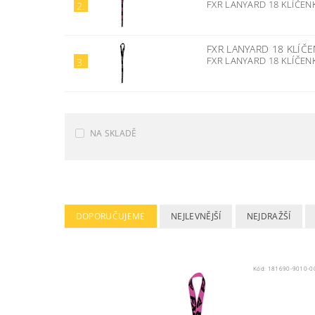
FXR LANYARD 18 KLÍČE
2.
FXR LANYARD 18 KLÍČ
FXR LANYARD 18 KLÍČEN
3.
NA SKLADĚ
DOPORUČUJEME
NEJLEVNĚJŠÍ
NEJDRAŽŠÍ
Kód:
181690-9010-0