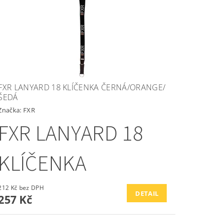
FXR LANYARD 18 KLÍČENKA ČERNÁ/ORANGE/
ŠEDÁ
Značka:
FXR
FXR LANYARD 18
KLÍČENKA
212 Kč bez DPH
DETAIL
257 Kč