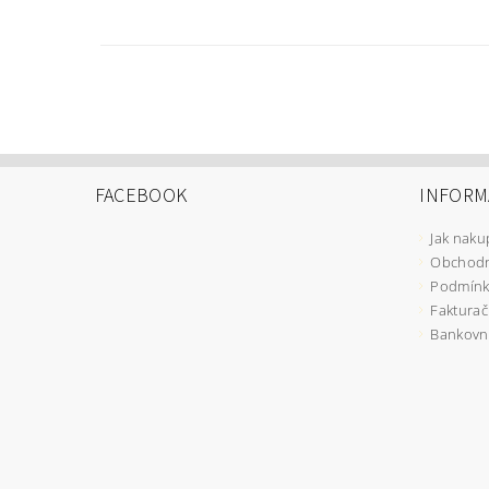
FACEBOOK
INFORM
Jak naku
Obchodn
Podmínk
Fakturač
Bankovní