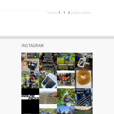
1
1
3
Stránka
z
-
položek celkem
INSTAGRAM