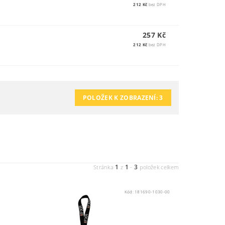
212 Kč
bez DPH
257 Kč
212 Kč
bez DPH
POLOŽEK K ZOBRAZENÍ:
3
1
1
3
Stránka
z
-
položek celkem
Kód:
181690-1030-00