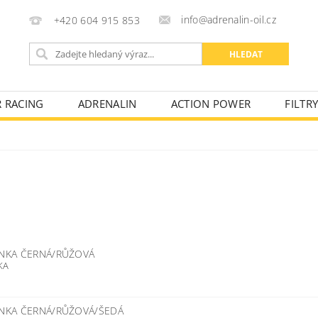
info@adrenalin-oil.cz
+420 604 915 853
R RACING
ADRENALIN
ACTION POWER
FILTR
KONTAKTY
OBCHODNÍ PODMÍNKY
FAKTURAČNÍ ÚD
ENKA ČERNÁ/RŮŽOVÁ
KA
ENKA ČERNÁ/RŮŽOVÁ/ŠEDÁ