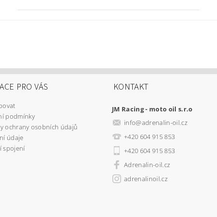
ACE PRO VÁS
KONTAKT
povat
JM Racing - moto oil s.r.o
í podmínky
info
@
adrenalin-oil.cz
y ochrany osobních údajů
+420 604 915 853
ní údaje
 spojení
+420 604 915 853
Adrenalin-oil.cz
adrenalinoil.cz