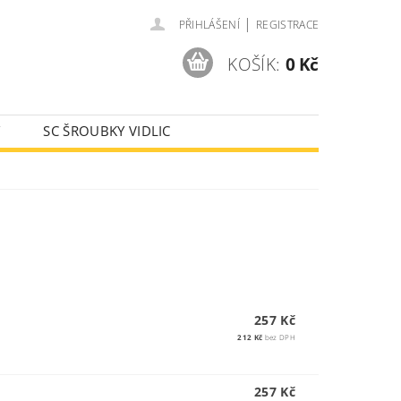
|
PŘIHLÁŠENÍ
REGISTRACE
KOŠÍK:
0 Kč
Y
SC ŠROUBKY VIDLIC
AJE
257 Kč
212 Kč
bez DPH
257 Kč