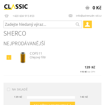
0 Kč
info@adrenalin-oil.cz
+420 604 915 853
SHERCO
NEJPRODÁVANĚJŠÍ
COF511
Olejový filtr
1.
139 Kč
115 Kč
bez DPH
NA SKLADĚ
139
Kč
140
Kč