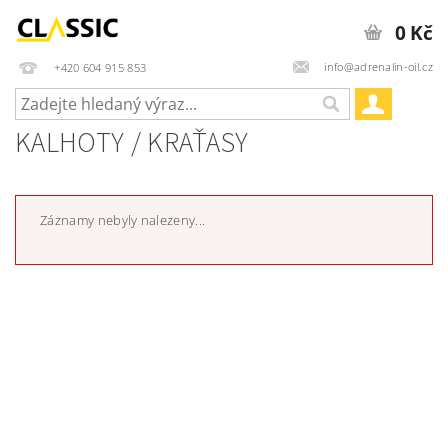
0 Kč
info@adrenalin-oil.cz
+420 604 915 853
KALHOTY / KRAŤASY
Záznamy nebyly nalezeny...