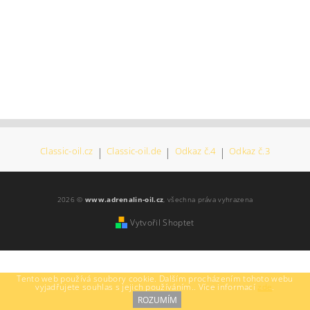
Classic-oil.cz
|
Classic-oil.de
|
Odkaz č.4
|
Odkaz č.3
2026 ©
www.adrenalin-oil.cz
, všechna práva vyhrazena
Vytvořil Shoptet
Tento web používá soubory cookie. Dalším procházením tohoto webu
vyjadřujete souhlas s jejich používáním.. Více informací
zde
.
ROZUMÍM