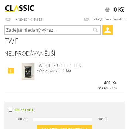
0 Kč
info@adrenalin-oil.cz
+420 604 915 853
FWF
NEJPRODÁVANĚJŠÍ
FWF FILTER OIL - 1 LITR
FWF Filter oil - 1 Litr
1.
401 Kč
331 Kč
bez DPH
NA SKLADĚ
400
Kč
401
Kč