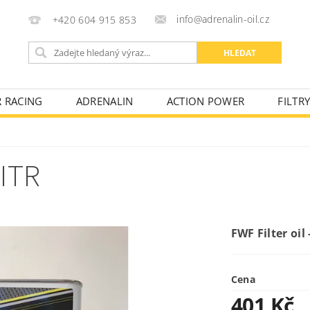
info@adrenalin-oil.cz
+420 604 915 853
R RACING
ADRENALIN
ACTION POWER
FILTR
KONTAKTY
OBCHODNÍ PODMÍNKY
FAKTURAČNÍ ÚD
LITR
FWF Filter oil -
Cena
401 Kč