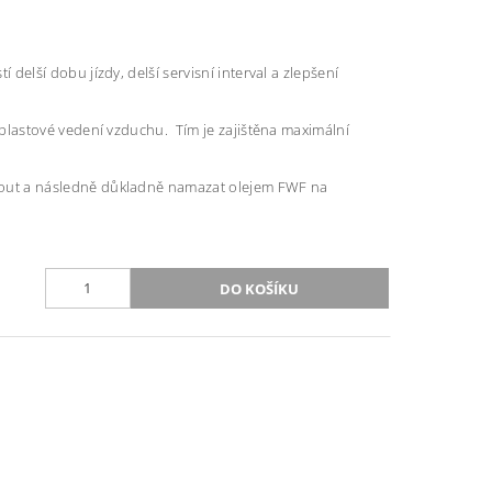
 delší dobu jízdy, delší servisní interval a zlepšení
á plastové vedení vzduchu. Tím je zajištěna maximální
hnout a následně důkladně namazat olejem FWF na