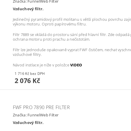
Značka:
FunnelWeb Filter
Vzduchový filtr.
Jedinečný pyramidový profil molitanu s větší plochou povrchu zajistí
výkonu motoru. Oproti papírovému filtru.
Filtr 7889 se vkládá do prostoru sání před hlavní filtr. Zde odpad
ochrana motoru proti prachu a nečistotám.
Filtr lze jednoduše opakovaně vyprat FWF čističem, nechat vysc
vzduchové filtry.
Návod instlace je níže v položce
VIDEO
1 716 Kč bez DPH
2 076 Kč
FWF PRO 7890 PRE FILTER
Značka:
FunnelWeb Filter
Vzduchový filtr.