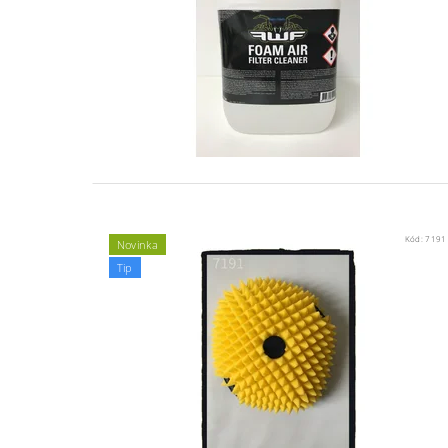
Kód:
7191
Novinka
Tip