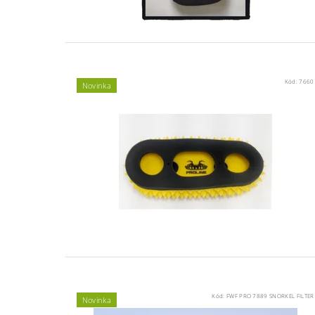
Kód:
7660
Novinka
Kód:
FWF PRO 7889 SNORKEL FILTER
Novinka