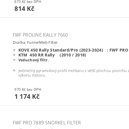
673 Kč bez DPH
814 Kč
FWF PROLINE RALLY 7660
Značka:
FunnelWeb Filter
KOVE
450 Rally Standard/Pro
(2023-2024) :
FWF PRO
KTM 450 RR Rally (2010 / 2018)
Vzduchový filtr.
Jedinečný pyramidový profil molitanu s větší plochou povrchu zaji
výkonu motoru.
970 Kč bez DPH
1 174 Kč
FWF PRO 7889 SNORKEL FILTER