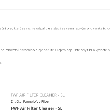
ační olej, který se rychle odpařuje a stává se velmi lepivým pro vynikající
nožství filtračního oleje na filtr. Olejem napusťte celý filtr a vytlačte p
t.
FWF AIR FILTER CLEANER - 5L
Značka:
FunnelWeb Filter
FWF Air Filter Cleaner - 5L