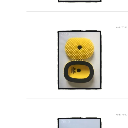
Kód:
7741
Kód:
7600