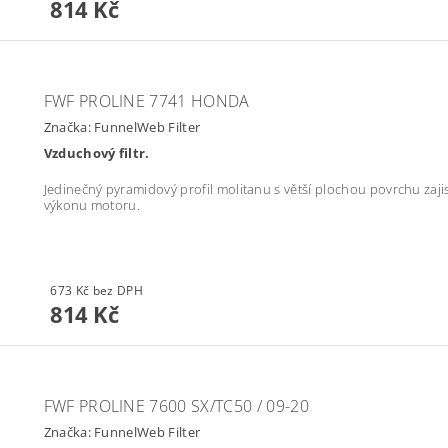
814 Kč
FWF PROLINE 7741 HONDA
Značka:
FunnelWeb Filter
Vzduchový filtr.
Jedinečný pyramidový profil molitanu s větší plochou povrchu zajistí
výkonu motoru.
673 Kč bez DPH
814 Kč
FWF PROLINE 7600 SX/TC50 / 09-20
Značka:
FunnelWeb Filter