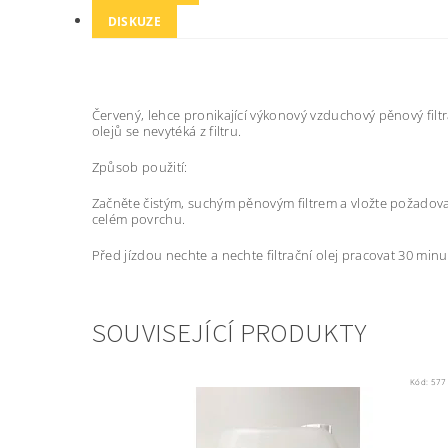
DISKUZE
Červený, lehce pronikající výkonový vzduchový pěnový filtr
olejů se nevytéká z filtru.
Způsob použití:
Začněte čistým, suchým pěnovým filtrem a vložte požadované m
celém povrchu.
Před jízdou nechte a nechte filtrační olej pracovat 30 minu
SOUVISEJÍCÍ PRODUKTY
Kód:
577