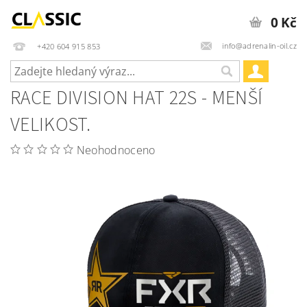
0 Kč
info@adrenalin-oil.cz
+420 604 915 853
RACE DIVISION HAT 22S - MENŠÍ
VELIKOST.
Neohodnoceno