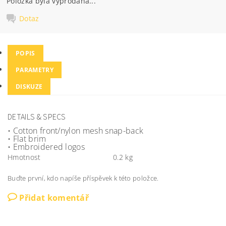
Položka byla vyprodána...
Dotaz
POPIS
PARAMETRY
DISKUZE
DETAILS & SPECS
• Cotton front/nylon mesh snap-back
• Flat brim
• Embroidered logos
Hmotnost
0.2 kg
Buďte první, kdo napíše příspěvek k této položce.
Přidat komentář