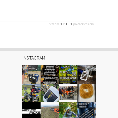
1
1
1
Stránka
z
-
položek celkem
INSTAGRAM