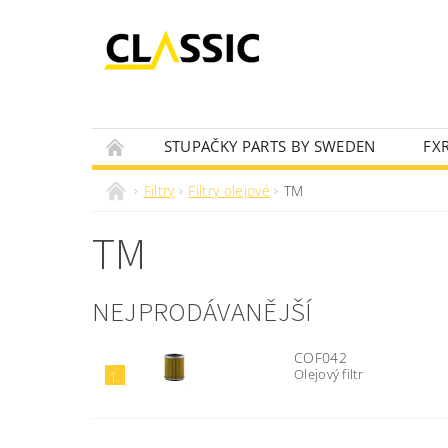
STUPAČKY PARTS BY SWEDEN
FX
OLEJOVÝ VYHLEDÁVAČ
NOVINKY
Filtry
Filtry olejové
TM
TM
NEJPRODÁVANĚJŠÍ
COF042
Olejový filtr
1.