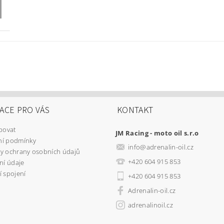
ACE PRO VÁS
KONTAKT
povat
JM Racing - moto oil s.r.o
í podmínky
info
@
adrenalin-oil.cz
y ochrany osobních údajů
+420 604 915 853
ní údaje
 spojení
+420 604 915 853
Adrenalin-oil.cz
adrenalinoil.cz