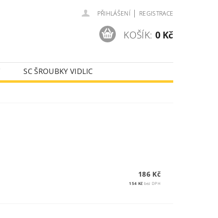
|
PŘIHLÁŠENÍ
REGISTRACE
KOŠÍK:
0 Kč
Y
SC ŠROUBKY VIDLIC
AJE
186 Kč
154 Kč
bez DPH