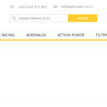
info@adrenalin-oil.cz
+420 604 915 853
R RACING
ADRENALIN
ACTION POWER
FILTR
KONTAKTY
OBCHODNÍ PODMÍNKY
FAKTURAČNÍ ÚD