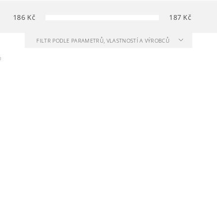
186
Kč
187
Kč
FILTR PODLE PARAMETRŮ, VLASTNOSTÍ A VÝROBCŮ
2