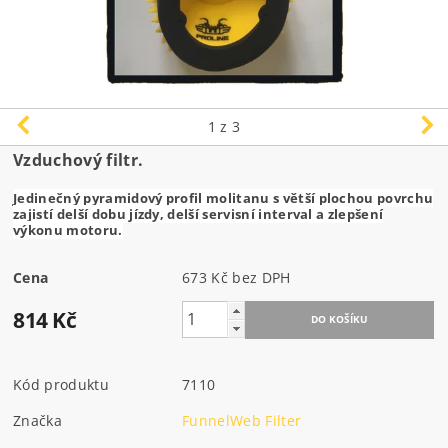
1
z 3
Vzduchový filtr.
Jedinečný pyramidový profil molitanu s větší plochou povrchu
zajistí delší dobu jízdy, delší servisní interval a zlepšení
výkonu motoru.
Cena
673 Kč bez DPH
814 Kč
Kód produktu
7110
Značka
FunnelWeb Filter