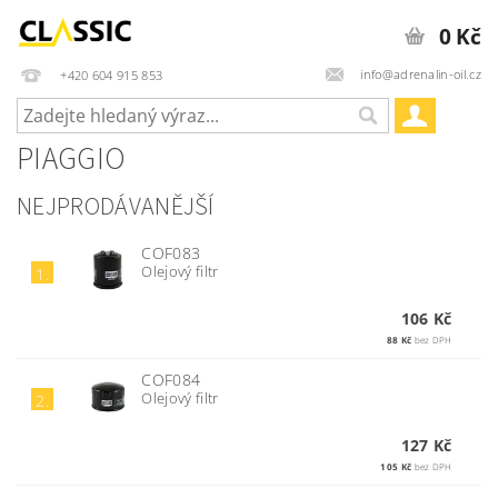
0 Kč
info@adrenalin-oil.cz
+420 604 915 853
PIAGGIO
NEJPRODÁVANĚJŠÍ
COF083
Olejový filtr
1.
106 Kč
88 Kč
bez DPH
COF084
Olejový filtr
2.
127 Kč
105 Kč
bez DPH