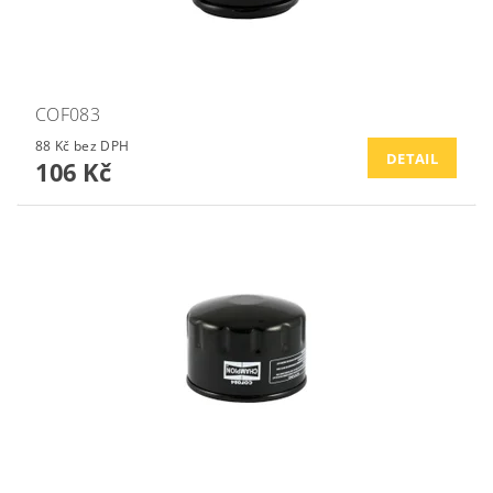
COF083
88 Kč bez DPH
DETAIL
106 Kč