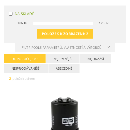
NA SKLADĚ
106
Kč
128
Kč
POLOŽEK K ZOBRAZENÍ:
2
FILTR PODLE PARAMETRŮ, VLASTNOSTÍ A VÝROBCŮ
DOPORUČUJEME
NEJLEVNĚJŠÍ
NEJDRAŽŠÍ
NEJPRODÁVANĚJŠÍ
ABECEDNĚ
2
položek celkem