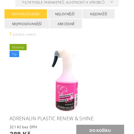
FILTR PODLE PARAMETRŮ, VLASTNOSTÍ A VÝROBCŮ
DOPORUČUJEME
NEJLEVNĚJŠÍ
NEJDRAŽŠÍ
NEJPRODÁVANĚJŠÍ
ABECEDNĚ
7
položek celkem
Novinka
Tip
ADRENALIN PLASTIC RENEW & SHINE
321 Kč bez DPH