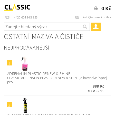
0 Kč
info@adrenalin-oil.cz
+420 604 915 853
OSTATNÍ MAZIVA A ČISTIČE
NEJPRODÁVANĚJŠÍ
1.
ADRENALIN PLASTIC RENEW & SHINE
CLASSIC ADRENALIN PLASTIC RENEW & SHINE je inovativní sprej
pro...
388 Kč
321 Kč
bez DPH
2.