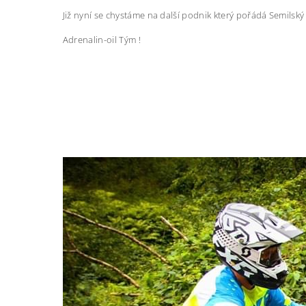
Již nyní se chystáme na další podnik který pořádá Semilský
Adrenalin-oil Tým !