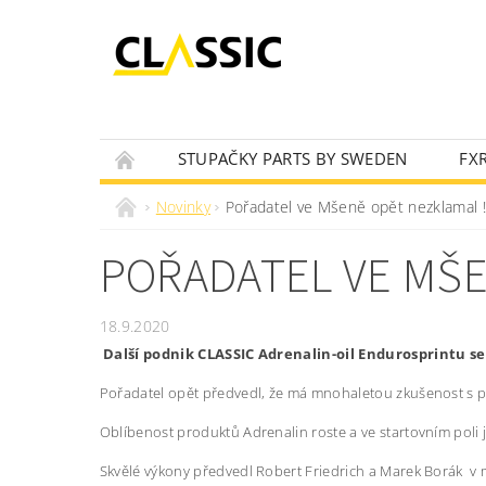
STUPAČKY PARTS BY SWEDEN
FX
OLEJOVÝ VYHLEDÁVAČ
NOVINKY
Novinky
Pořadatel ve Mšeně opět nezklamal !
POŘADATEL VE MŠE
18.9.2020
Další podnik CLASSIC Adrenalin-oil Endurosprintu se
Pořadatel opět předvedl, že má mnohaletou zkušenost s p
Oblíbenost produktů Adrenalin roste a ve startovním poli 
Skvělé výkony předvedl Robert Friedrich a Marek Borák v mi