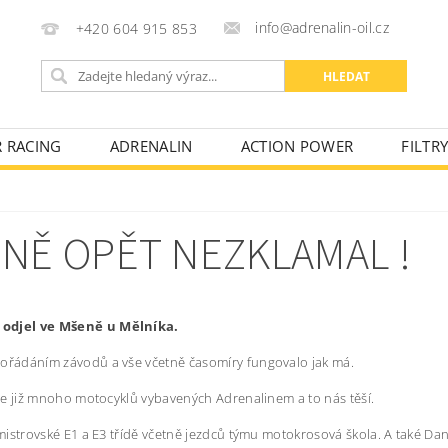
info@adrenalin-oil.cz
+420 604 915 853
R RACING
ADRENALIN
ACTION POWER
FILTR
KONTAKTY
OBCHODNÍ PODMÍNKY
FAKTURAČNÍ ÚD
NĚ OPĚT NEZKLAMAL !
 odjel ve Mšeně u Mělníka.
ořádáním závodů a vše včetně časomíry fungovalo jak má.
je již mnoho motocyklů vybavených Adrenalinem a to nás těší.
strovské E1 a E3 třídě včetně jezdců týmu motokrosová škola. A také Dan P