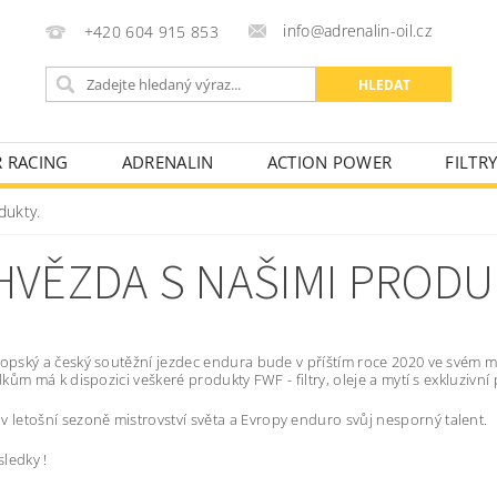
info@adrenalin-oil.cz
+420 604 915 853
R RACING
ADRENALIN
ACTION POWER
FILTR
KONTAKTY
OBCHODNÍ PODMÍNKY
FAKTURAČNÍ ÚD
dukty.
VĚZDA S NAŠIMI PRODU
evropský a český soutěžní jezdec endura bude v příštím roce 2020 ve svém
edkům má k dispozici veškeré produkty FWF - filtry, oleje a mytí s exkluziv
 letošní sezoně mistrovství světa a Evropy enduro svůj nesporný talent.
sledky !