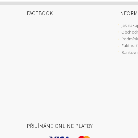
FACEBOOK
INFORM
Jak naku
Obchodn
Podmínk
Fakturač
Bankovní
PŘIJÍMÁME ONLINE PLATBY