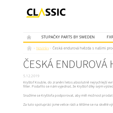
STUPAČKY PARTS BY SWEDEN
FX
OLEJOVÝ VYHLEDÁVAČ
NOVINKY
Novinky
Česká endurová hvězda s našimi pro
ČESKÁ ENDUROVÁ H
5.12.2019
Kryštof Kouble, do zranění letos absolutně nejrychlejší 
filter. Podařilo se nám vyjednat, že Kryštof díky svým výsl
Snažíme se Kryštofa podporovat, aby měl možnost prodat v
Za tuto spolupráci jsme velice rádi a těšíme se na skvělé vý