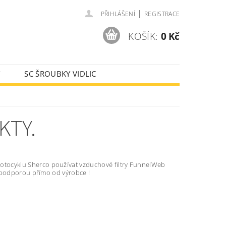
|
PŘIHLÁŠENÍ
REGISTRACE
KOŠÍK:
0 Kč
Y
SC ŠROUBKY VIDLIC
AJE
KTY.
 motocyklu Sherco používat vzduchové filtry FunnelWeb
ní podporou přímo od výrobce !