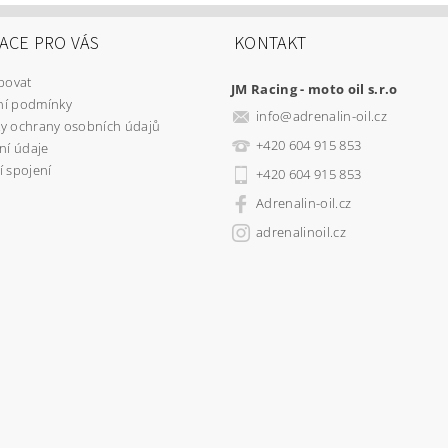
ACE PRO VÁS
KONTAKT
povat
JM Racing - moto oil s.r.o
í podmínky
info
@
adrenalin-oil.cz
y ochrany osobních údajů
+420 604 915 853
ní údaje
 spojení
+420 604 915 853
Adrenalin-oil.cz
adrenalinoil.cz