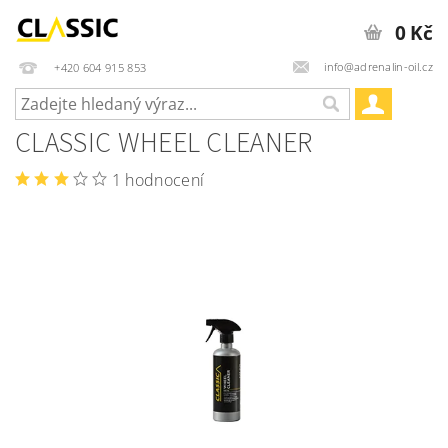
0 Kč
info@adrenalin-oil.cz
+420 604 915 853
CLASSIC WHEEL CLEANER
1 hodnocení