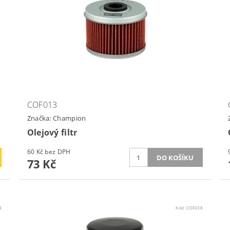
COF013
Značka:
Champion
Olejový filtr
60 Kč bez DPH
73 Kč
3
Kód:
COF038