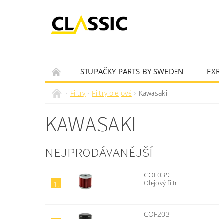
STUPAČKY PARTS BY SWEDEN
FX
OLEJOVÝ VYHLEDÁVAČ
NOVINKY
Filtry
Filtry olejové
Kawasaki
KAWASAKI
NEJPRODÁVANĚJŠÍ
COF039
Olejový filtr
1.
COF203