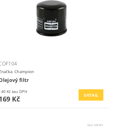
COF104
Značka:
Champion
Olejový filtr
140 Kč bez DPH
DETAIL
169 Kč
Kód:
COF301