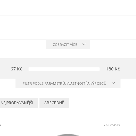
ZOBRAZIT VÍCE
67
Kč
180
Kč
FILTR PODLE PARAMETRŮ, VLASTNOSTÍ A VÝROBCŮ
NEJPRODÁVANĚJŠÍ
ABECEDNĚ
9
Kód:
COF203