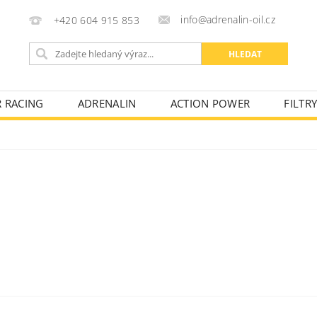
info@adrenalin-oil.cz
+420 604 915 853
R RACING
ADRENALIN
ACTION POWER
FILTR
KONTAKTY
OBCHODNÍ PODMÍNKY
FAKTURAČNÍ ÚD