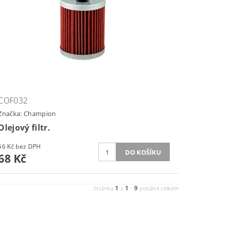
COF032
Značka:
Champion
Olejový filtr.
56 Kč bez DPH
68 Kč
1
1
9
Stránka
z
-
položek celkem