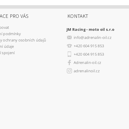
ACE PRO VÁS
KONTAKT
povat
JM Racing - moto oil s.r.o
í podmínky
info
@
adrenalin-oil.cz
y ochrany osobních údajů
+420 604 915 853
ní údaje
 spojení
+420 604 915 853
Adrenalin-oil.cz
adrenalinoil.cz