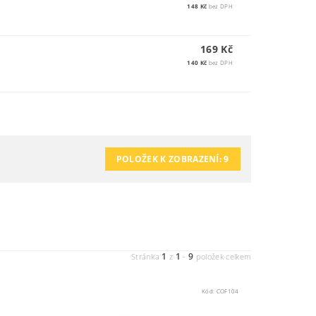
148 Kč
bez DPH
169 Kč
140 Kč
bez DPH
POLOŽEK K ZOBRAZENÍ:
9
1
1
9
Stránka
z
-
položek celkem
Kód:
COF104