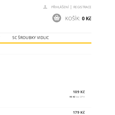
|
PŘIHLÁŠENÍ
REGISTRACE
KOŠÍK:
0 Kč
Y
SC ŠROUBKY VIDLIC
AJE
109 Kč
90 Kč
bez DPH
179 Kč