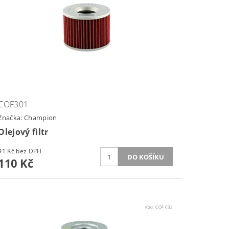
COF301
Značka:
Champion
Olejový filtr
91 Kč bez DPH
110 Kč
Kód:
COF 032