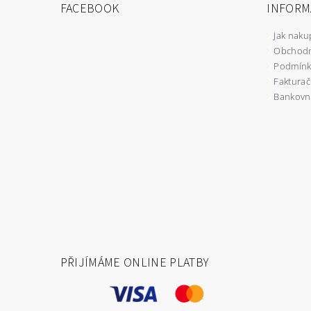
FACEBOOK
INFORM
Jak naku
Obchodn
Podmínk
Fakturač
Bankovní
PŘIJÍMÁME ONLINE PLATBY