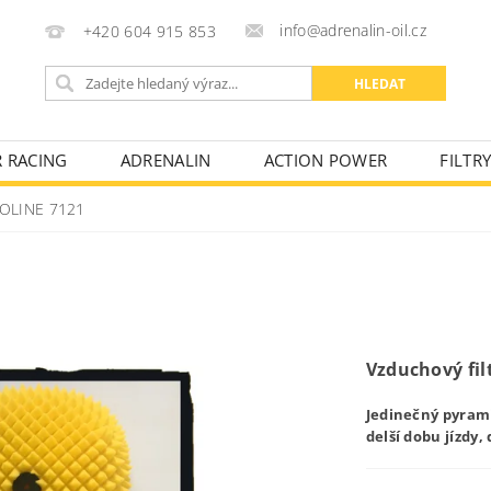
info@adrenalin-oil.cz
+420 604 915 853
R RACING
ADRENALIN
ACTION POWER
FILTR
KONTAKTY
OBCHODNÍ PODMÍNKY
FAKTURAČNÍ ÚD
OLINE 7121
Vzduchový filt
Jedinečný pyrami
delší dobu jízdy,