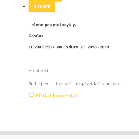
DISKUZE
U
rčeno pro motocykly.
GasGas
EC 200 / 250 / 300 Enduro 2T 2018 - 2019
Hmotnost
Buďte první, kdo napíše příspěvek k této položce.
Přidat komentář