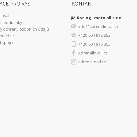
ACE PRO VÁS
KONTAKT
povat
JM Racing - moto oil s.r.o
í podmínky
info
@
adrenalin-oil.cz
y ochrany osobních údajů
+420 604 915 853
ní údaje
 spojení
+420 604 915 853
Adrenalin-oil.cz
adrenalinoil.cz