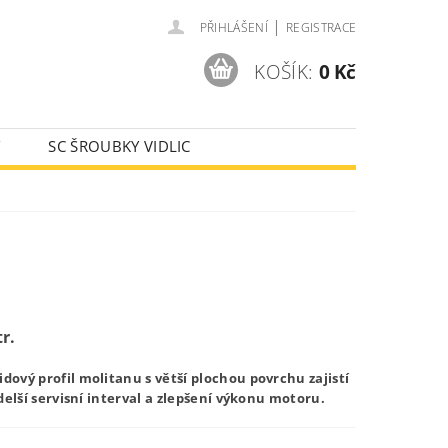
|
PŘIHLÁŠENÍ
REGISTRACE
KOŠÍK:
0 Kč
Y
SC ŠROUBKY VIDLIC
AJE
r.
dový profil molitanu s větší plochou povrchu zajistí
 delší servisní interval a zlepšení výkonu motoru.