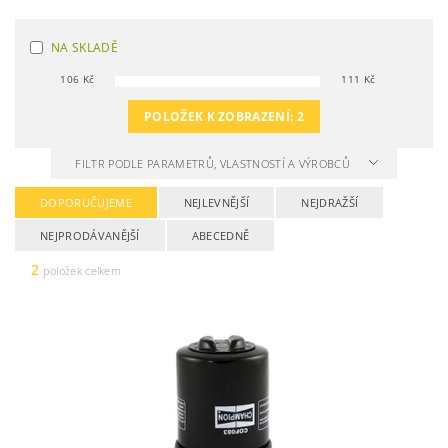
NA SKLADĚ
106
Kč
111
Kč
POLOŽEK K ZOBRAZENÍ:
2
FILTR PODLE PARAMETRŮ, VLASTNOSTÍ A VÝROBCŮ
DOPORUČUJEME
NEJLEVNĚJŠÍ
NEJDRAŽŠÍ
NEJPRODÁVANĚJŠÍ
ABECEDNĚ
2
položek celkem