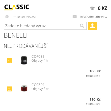
0 Kč
info@adrenalin-oil.cz
+420 604 915 853
BENELLI
NEJPRODÁVANĚJŠÍ
COF083
Olejový filtr
1.
106 Kč
88 Kč
bez DPH
COF301
Olejový filtr
2.
110 Kč
91 Kč
bez DPH