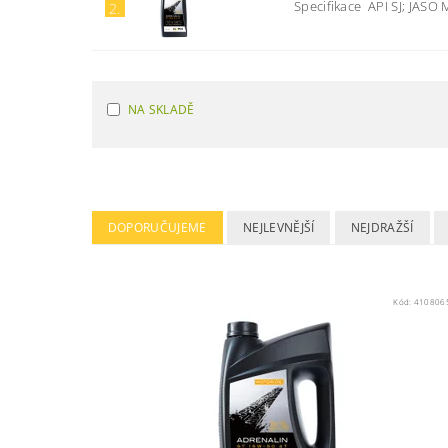
Specifikace API SJ; JASO
2.
NA SKLADĚ
DOPORUČUJEME
NEJLEVNĚJŠÍ
NEJDRAŽŠÍ
Kód:
410806