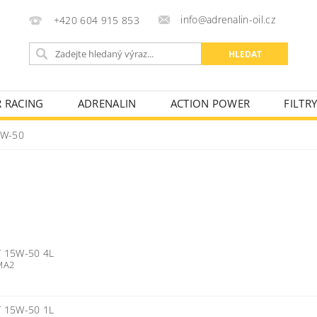
info@adrenalin-oil.cz
+420 604 915 853
R RACING
ADRENALIN
ACTION POWER
FILTR
KONTAKTY
OBCHODNÍ PODMÍNKY
FAKTURAČNÍ ÚD
W-50
 15W-50 4L
 MA2
 15W-50 1L