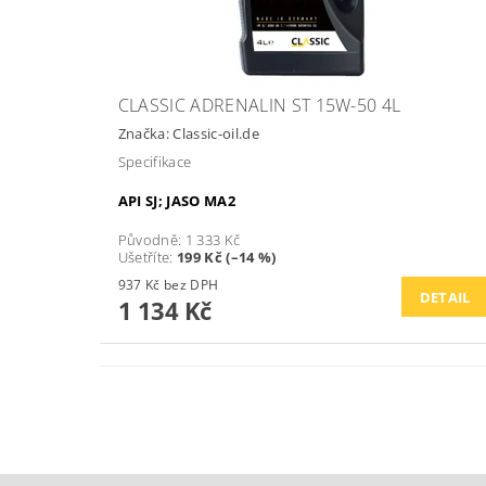
CLASSIC ADRENALIN ST 15W-50 4L
Značka:
Classic-oil.de
Specifikace
API SJ; JASO MA2
Původně:
1 333 Kč
Ušetříte
:
199 Kč (–14 %)
937 Kč bez DPH
DETAIL
1 134 Kč