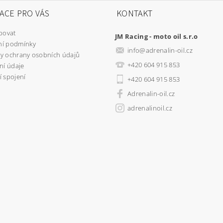
ACE PRO VÁS
KONTAKT
povat
JM Racing - moto oil s.r.o
í podmínky
info
@
adrenalin-oil.cz
y ochrany osobních údajů
+420 604 915 853
ní údaje
 spojení
+420 604 915 853
Adrenalin-oil.cz
adrenalinoil.cz