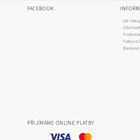
FACEBOOK
INFORM
Jak naku
Obchodn
Podmínk
Fakturač
Bankovní
PŘIJÍMÁME ONLINE PLATBY