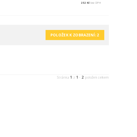
252 Kč
bez DPH
POLOŽEK K ZOBRAZENÍ:
2
1
1
2
Stránka
z
-
položek celkem