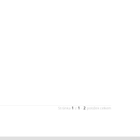
1
1
2
Stránka
z
-
položek celkem