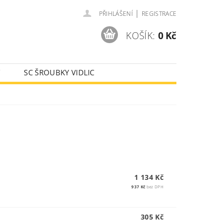
|
PŘIHLÁŠENÍ
REGISTRACE
KOŠÍK:
0 Kč
Y
SC ŠROUBKY VIDLIC
AJE
1 134 Kč
937 Kč
bez DPH
305 Kč