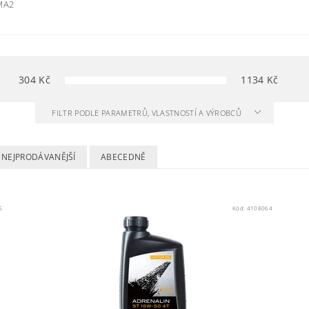
 MA2
304
Kč
1134
Kč
FILTR PODLE PARAMETRŮ, VLASTNOSTÍ A VÝROBCŮ
NEJPRODÁVANĚJŠÍ
ABECEDNĚ
5
Kód:
4108064